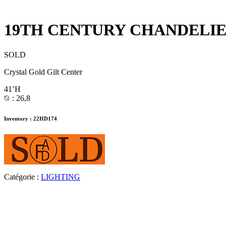
19TH CENTURY CHANDELI
SOLD
Crystal Gold Gilt Center
41’H
⦰ : 26,8
Inventory : 22HD174
Catégorie :
LIGHTING