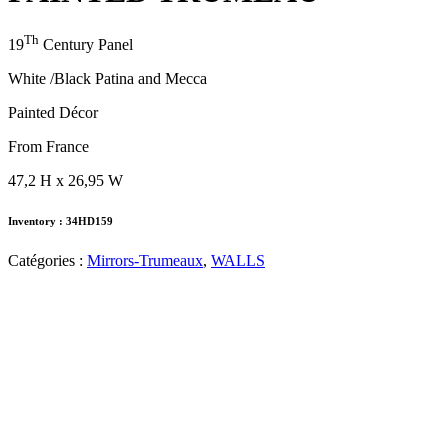
Th
19
Century Panel
White /Black Patina and Mecca
Painted Décor
From France
47,2 H x 26,95 W
Inventory : 34HD159
Catégories :
Mirrors-Trumeaux
,
WALLS