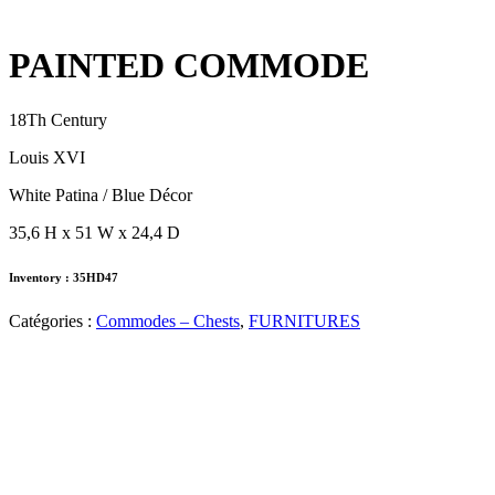
PAINTED COMMODE
18Th Century
Louis XVI
White Patina / Blue Décor
35,6 H x 51 W x 24,4 D
Inventory : 35HD47
Catégories :
Commodes – Chests
,
FURNITURES