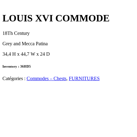
LOUIS XVI COMMODE
18Th Century
Grey and Mecca Patina
34,4 H x 44,7 W x 24 D
Inventory : 36HD5
Catégories :
Commodes – Chests
,
FURNITURES